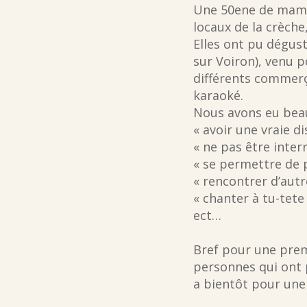
Une 50ene de maman
locaux de la crèche
Elles ont pu dégust
sur Voiron), venu p
différents commerça
karaoké.
Nous avons eu beau
« avoir une vraie d
« ne pas être inte
« se permettre de p
« rencontrer d’aut
« chanter à tu-tete
ect…
Bref pour une premi
personnes qui ont p
a bientôt pour une